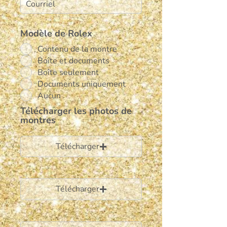
Modèle de Rolex
Contenu de la montre
Boîte et documents
Boîte seulement
Documents uniquement
Aucun
Télécharger les photos de
montres
Télécharger
Télécharger