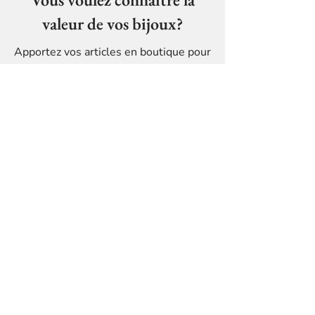
valeur de vos bijoux?
Apportez vos articles en boutique pour
une évaluation claire, expliquée et
réalisée sur place près de Westmount.
Communiquez avec notre
équipe
Information de contact
Le Lion D’or
5840, Boulevard Décarie,
Montréal, QC H3X 2J5
514-814-8915