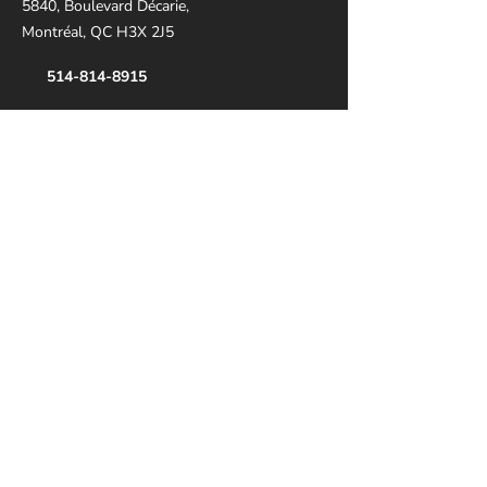
5840, Boulevard Décarie,
Montréal, QC H3X 2J5
514-814-8915
leliondorca@gmail.
com
Heures d'ouverture
Dimanche - Jeudi : 10h30 - 17h00
Vendredi: 10h30 - 14h00
Samedi Fermé
Rendez-vous disponibles sur demande
Réseaux sociaux