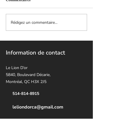
Rédigez un commentaire...
Information de contact
Le Lion D’or
5840, Boulevard Décarie,
Montréal, QC H3X 2J5
514-814-8915
leliondorca@gmail.
com
Heures d'ouverture